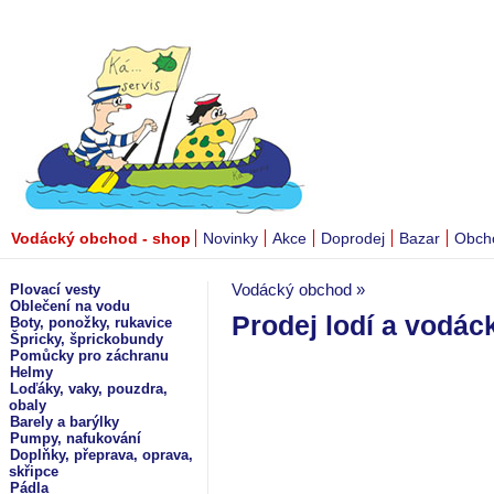
Vodácký obchod - shop
Novinky
Akce
Doprodej
Bazar
Obch
Plovací vesty
Vodácký obchod »
Oblečení na vodu
Prodej lodí a vodá
Boty, ponožky, rukavice
Špricky, šprickobundy
Pomůcky pro záchranu
Helmy
Loďáky, vaky, pouzdra,
obaly
Barely a barýlky
Pumpy, nafukování
Doplňky, přeprava, oprava,
skřipce
Pádla