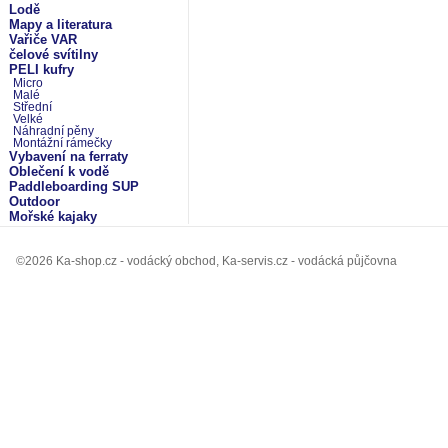
Lodě
Mapy a literatura
Vařiče VAR
čelové svítilny
PELI kufry
Micro
Malé
Střední
Velké
Náhradní pěny
Montážní rámečky
Vybavení na ferraty
Oblečení k vodě
Paddleboarding SUP
Outdoor
Mořské kajaky
©2026 Ka-shop.cz - vodácký obchod, Ka-servis.cz - vodácká půjčovna