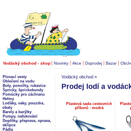
Vodácký obchod - shop
Novinky
Akce
Doprodej
Bazar
Obch
Plovací vesty
Vodácký obchod »
Oblečení na vodu
Prodej lodí a vodá
Boty, ponožky, rukavice
Špricky, šprickobundy
Pomůcky pro záchranu
Helmy
Loďáky, vaky, pouzdra,
Plastová sada cestovních
Plast
obaly
příborů - modrá
Barely a barýlky
Pumpy, nafukování
Doplňky, přeprava, oprava,
skřipce
Pádla