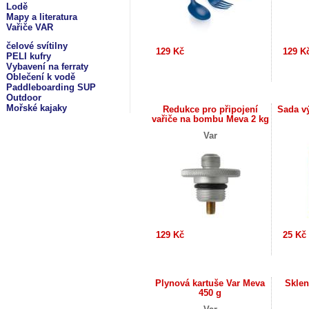
Lodě
Mapy a literatura
Vařiče VAR
čelové svítilny
129 Kč
129 K
PELI kufry
Vybavení na ferraty
Oblečení k vodě
Paddleboarding SUP
Outdoor
Mořské kajaky
Redukce pro připojení
Sada v
vařiče na bombu Meva 2 kg
Var
129 Kč
25 Kč
Plynová kartuše Var Meva
Sklen
450 g