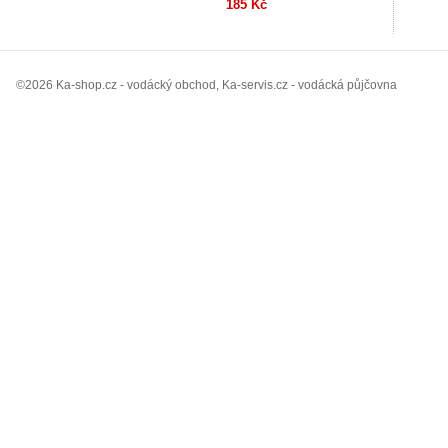
185 Kč
©2026 Ka-shop.cz - vodácký obchod, Ka-servis.cz - vodácká půjčovna