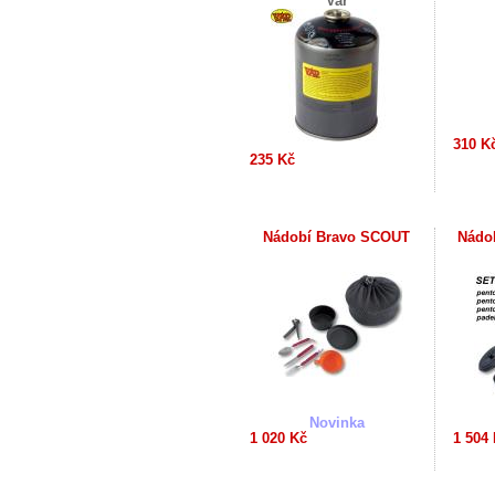
Var
310 K
235 Kč
Nádobí Bravo SCOUT
Nádo
Novinka
1 020 Kč
1 504