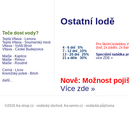
Ostatní lodě
Teče dost vody?
Teplá Vltava - Lenora
Teplá Vltava - Soumarský most
Pro školní kolektivy
Vltava - Vyšší Brod
4 - 6 dní 5%
(loď, 2x pádlo, 2x bar
Vltava - Ceské Budejovice
7 - 12 dní 10%
13 - 20 dní 25%
Speciální nabídka pr
Malše - Kaplice
21 a déle 30%
více ZDE »
Malše - Rímov
Malše - Roudné
Cerná - Lícov
Kremžský potok - Brloh
Nově:
Možnost pojiš
další...
Více zde »
©2026 Ka-shop.cz - vodácký obchod, Ka-servis.cz - vodácká půjčovna