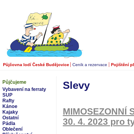
Půjčovna lodí České Budějovice
Ceník a rezervace
Pojištění p
Půjčujeme
Slevy
Vybavení na ferraty
SUP
Rafty
Kánoe
MIMOSEZONNÍ SLE
Kajaky
Ostatní
30. 4. 2023 pro t
Pádla
Oblečení