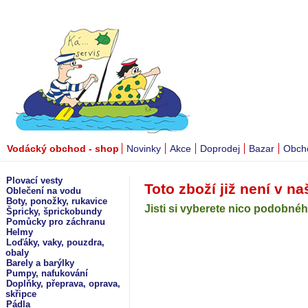
Vodácký obchod - shop
Novinky
Akce
Doprodej
Bazar
Obch
Plovací vesty
Toto zboží již není v na
Oblečení na vodu
Boty, ponožky, rukavice
Jisti si vyberete nico podobného
Špricky, šprickobundy
Pomůcky pro záchranu
Helmy
Loďáky, vaky, pouzdra,
obaly
Barely a barýlky
Pumpy, nafukování
Doplňky, přeprava, oprava,
skřipce
Pádla