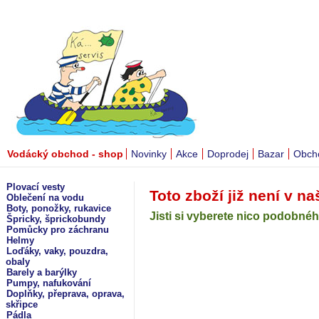
Vodácký obchod - shop
Novinky
Akce
Doprodej
Bazar
Obch
Plovací vesty
Toto zboží již není v na
Oblečení na vodu
Boty, ponožky, rukavice
Jisti si vyberete nico podobného
Špricky, šprickobundy
Pomůcky pro záchranu
Helmy
Loďáky, vaky, pouzdra,
obaly
Barely a barýlky
Pumpy, nafukování
Doplňky, přeprava, oprava,
skřipce
Pádla