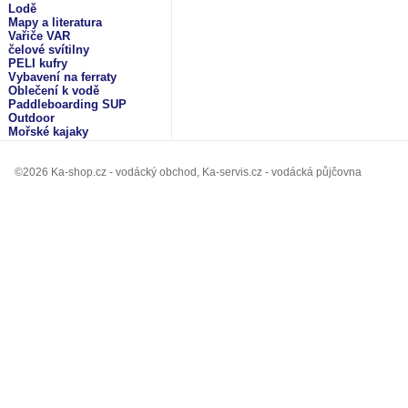
Lodě
Mapy a literatura
Vařiče VAR
čelové svítilny
PELI kufry
Vybavení na ferraty
Oblečení k vodě
Paddleboarding SUP
Outdoor
Mořské kajaky
©2026 Ka-shop.cz - vodácký obchod, Ka-servis.cz - vodácká půjčovna