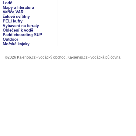
Lodě
Mapy a literatura
Vařiče VAR
čelové svítilny
PELI kufry
Vybavení na ferraty
Oblečení k vodě
Paddleboarding SUP
Outdoor
Mořské kajaky
©2026 Ka-shop.cz - vodácký obchod, Ka-servis.cz - vodácká půjčovna