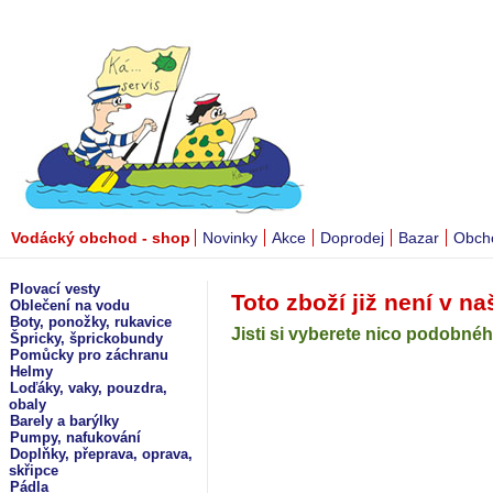
Vodácký obchod - shop
Novinky
Akce
Doprodej
Bazar
Obch
Plovací vesty
Toto zboží již není v na
Oblečení na vodu
Boty, ponožky, rukavice
Jisti si vyberete nico podobného
Špricky, šprickobundy
Pomůcky pro záchranu
Helmy
Loďáky, vaky, pouzdra,
obaly
Barely a barýlky
Pumpy, nafukování
Doplňky, přeprava, oprava,
skřipce
Pádla