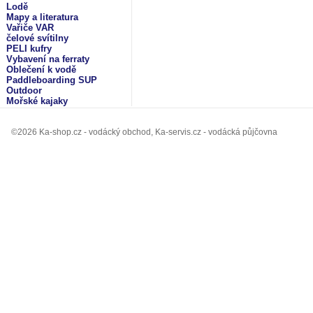
Lodě
Mapy a literatura
Vařiče VAR
čelové svítilny
PELI kufry
Vybavení na ferraty
Oblečení k vodě
Paddleboarding SUP
Outdoor
Mořské kajaky
©2026 Ka-shop.cz - vodácký obchod, Ka-servis.cz - vodácká půjčovna