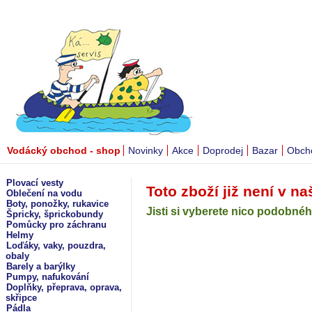
Vodácký obchod - shop
Novinky
Akce
Doprodej
Bazar
Obch
Plovací vesty
Toto zboží již není v na
Oblečení na vodu
Boty, ponožky, rukavice
Jisti si vyberete nico podobného
Špricky, šprickobundy
Pomůcky pro záchranu
Helmy
Loďáky, vaky, pouzdra,
obaly
Barely a barýlky
Pumpy, nafukování
Doplňky, přeprava, oprava,
skřipce
Pádla